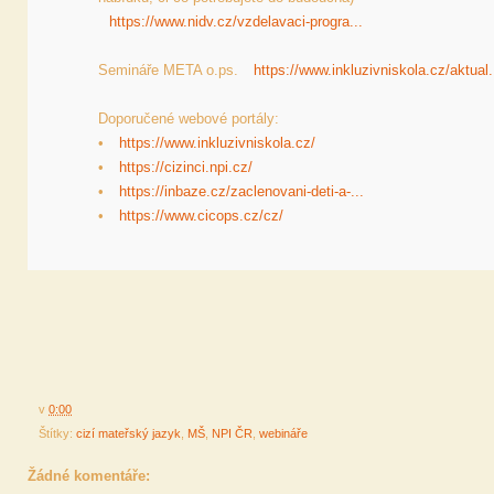
https://www.nidv.cz/vzdelavaci-progra...
Semináře META o.ps. 
https://www.inkluzivniskola.cz/aktual.
Doporučené webové portály:

• 
https://www.inkluzivniskola.cz/
• 
https://cizinci.npi.cz/
• 
https://inbaze.cz/zaclenovani-deti-a-...
• 
https://www.cicops.cz/cz/
v
0:00
Štítky:
cizí mateřský jazyk
,
MŠ
,
NPI ČR
,
webináře
Žádné komentáře: