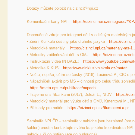
Dotazy můžete položit na cizinci@npi.cz
Komunikační karty NPI: 
https://cizinci.npi.cz/integrace/#KP
Doporučené zdroje pro integraci dětí s odlišným mateřským 
• Znění Kurikula češtiny jako druhého jazyka 
https://cizinci
• Metodické materiály  
https://cizinci.npi.cz/materialy-ms-1..
• Metodiky začleňování dětí s OMJ 
https://cizinci.npi.cz/in
• Instruktážní videa IN BÁZE: 
https://www.youtube.com/wat
• Metodika KIKUS 
https://www.inkluzivniskola.cz/materi...
• Nečtu, nepíšu, učím se česky (2018). Lacinová P., CIC o.p.s.
• Nápadníček aktivit pro MŠ – činnosti pro celou třídu zohledň
https://meta-ops.eu/publikace/napadni...
• Hrajeme si s říkankami (2017), Doleží L., NIDV 
https://ciz
• Metodický materiál pro výuku dětí s OMJ, Kmentová M., NP
• Překlady pro rodiče 
https://cizinci.npi.cz/tlumoceni-a-pr...
Semináře NPI ČR – semináře v nabídce jsou bezplatné (pro nab
šablon) prosím kontaktujte svého krajského koordinátora NPI 