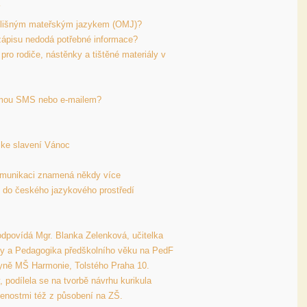
pro rodiče, nástěnky a tištěné materiály v 
do českého jazykového prostředí

dpovídá Mgr. Blanka Zelenková, učitelka 
oly a Pedagogika předškolního věku na PedF 
yně MŠ Harmonie, Tolstého Praha 10. 
 podílela se na tvorbě návrhu kurikula 
šenostmi též z působení na ZŠ.