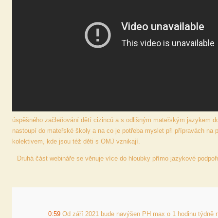
úspěšného začleňování dětí cizinců a s odlišným mateřským jazykem do ma
nastoupí do mateřské školy a na co je potřeba myslet při přípravách na př
kolektivem, kde jsou též děti s OMJ vznikají.
Druhá část webináře se věnuje více do hloubky přímo jazykové podpoř
0:59
 Od září 2021 bude navýšen PH max o 1 hodinu týdně na