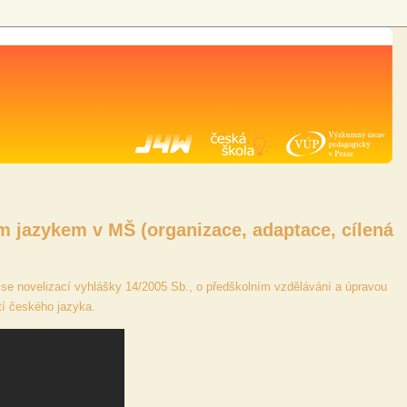
 jazykem v MŠ (organizace, adaptace, cílená
 se novelizací vyhlášky 14/2005 Sb., o předškolním vzdělávání a úpravou
í českého jazyka.