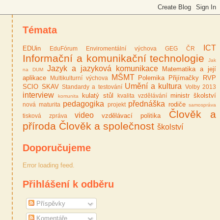
Témata
ICT
EDUin
EduFórum
Enviromentální výchova
GEG ČR
Informační a komunikační technologie
Jak
Jazyk a jazyková komunikace
Matematika a její
na DUM
MŠMT
aplikace
Polemika
Přijímačky
RVP
Multikulturní výchova
Umění a kultura
SCIO
SKAV
Standardy a testování
Volby 2013
interview
kulatý stůl
ministr školství
kvalita vzdělávání
komunita
pedagogika
přednáška
rodiče
nová maturita
projekt
samospráva
Člověk a
video
vzdělávací politika
tisková zpráva
příroda
Člověk a společnost
školství
Doporučujeme
Error loading feed.
Přihlášení k odběru
Příspěvky
Komentáře