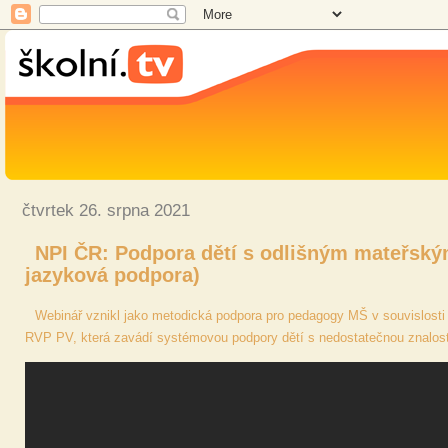
čtvrtek 26. srpna 2021
NPI ČR: Podpora dětí s odlišným mateřským
jazyková podpora)
Webinář vznikl jako metodická podpora pro pedagogy MŠ v souvislosti
RVP PV, která zavádí systémovou podpory dětí s nedostatečnou znalost