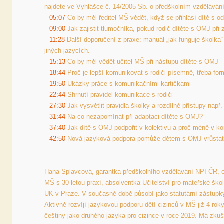
05:07
09:00
11:28
 Další doporučení z praxe: manuál „jak funguje školka“ 
15:13
18:44
19:50
22:44
27:30
31:44
37:40
42:50
 Nová jazyková podpora pomůže dětem s OMJ vrůstat 
Hana Splavcová, garantka předškolního vzdělávání NPI ČR, o
MŠ s 30 letou praxí, absolventka Učitelství pro mateřské šk
UK v Praze. V současné době působí jako statutární zástupk
Aktivně rozvíjí jazykovou podporu dětí cizinců v MŠ již 4 roky,
češtiny jako druhého jazyka pro cizince v roce 2019. Má zku