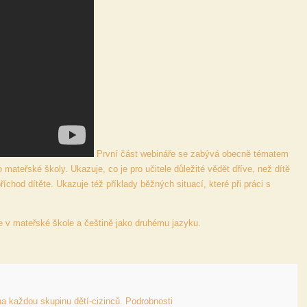
První část webináře se zabývá obecně tématem
teřské školy. Ukazuje, co je pro učitele důležité vědět dříve, než dítě
íchod dítěte. Ukazuje též příklady běžných situací, které při práci s
e v mateřské škole a češtině jako druhému jazyku.
 každou skupinu dětí-cizinců. Podrobnosti 