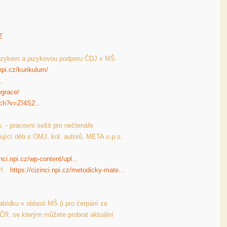
Z
jazykem a jazykovou podporu ČDJ v MŠ 

.npi.cz/kurikulum/
.
tegrace/
ch?v=ZI4S2...
 - pracovní sešit pro nečtenáře  

ující děti s OMJ, kol. autorů, META o.p.s.  
inci.npi.cz/wp-content/upl...
I 
https://cizinci.npi.cz/metodicky-mate...
ídku v oblasti MŠ (i pro čerpání ze 
ČR, se kterým můžete probrat aktuální 