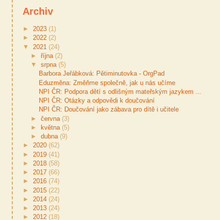
Archiv
►
2023
(1)
►
2022
(2)
▼
2021
(24)
►
října
(2)
▼
srpna
(5)
Barbora Jeřábková: Pětiminutovka - OrgPad
Eduzměna: Změňme společně, jak u nás učíme
NPI ČR: Podpora dětí s odlišným mateřským jazykem ...
NPI ČR: Otázky a odpovědi k doučování
NPI ČR: Doučování jako zábava pro dítě i učitele
►
června
(3)
►
května
(5)
►
dubna
(9)
►
2020
(62)
►
2019
(41)
►
2018
(58)
►
2017
(66)
►
2016
(74)
►
2015
(22)
►
2014
(24)
►
2013
(24)
►
2012
(18)