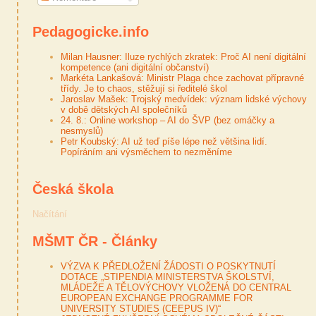
Pedagogicke.info
Milan Hausner: Iluze rychlých zkratek: Proč AI není digitální
kompetence (ani digitální občanství)
Markéta Lankašová: Ministr Plaga chce zachovat přípravné
třídy. Je to chaos, stěžují si ředitelé škol
Jaroslav Mašek: Trojský medvídek: význam lidské výchovy
v době dětských AI společníků
24. 8.: Online workshop – AI do ŠVP (bez omáčky a
nesmyslů)
Petr Koubský: AI už teď píše lépe než většina lidí.
Popíráním ani výsměchem to nezměníme
Česká škola
Načítání
MŠMT ČR - Články
VÝZVA K PŘEDLOŽENÍ ŽÁDOSTI O POSKYTNUTÍ
DOTACE „STIPENDIA MINISTERSTVA ŠKOLSTVÍ,
MLÁDEŽE A TĚLOVÝCHOVY VLOŽENÁ DO CENTRAL
EUROPEAN EXCHANGE PROGRAMME FOR
UNIVERSITY STUDIES (CEEPUS IV)“