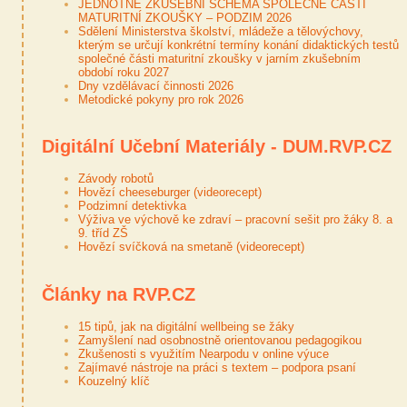
JEDNOTNÉ ZKUŠEBNÍ SCHÉMA SPOLEČNÉ ČÁSTI
MATURITNÍ ZKOUŠKY – PODZIM 2026
Sdělení Ministerstva školství, mládeže a tělovýchovy,
kterým se určují konkrétní termíny konání didaktických testů
společné části maturitní zkoušky v jarním zkušebním
období roku 2027
Dny vzdělávací činnosti 2026
Metodické pokyny pro rok 2026
Digitální Učební Materiály - DUM.RVP.CZ
Závody robotů
Hovězí cheeseburger (videorecept)
Podzimní detektivka
Výživa ve výchově ke zdraví – pracovní sešit pro žáky 8. a
9. tříd ZŠ
Hovězí svíčková na smetaně (videorecept)
Články na RVP.CZ
15 tipů, jak na digitální wellbeing se žáky
Zamyšlení nad osobnostně orientovanou pedagogikou
Zkušenosti s využitím Nearpodu v online výuce
Zajímavé nástroje na práci s textem – podpora psaní
Kouzelný klíč