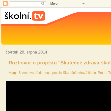
čtvrtek 28. srpna 2014
Rozhovor o projektu "Skutečně zdravá škol
Margit Slimáková představuje projekt Skutečně zdravá škola. Ptá se T