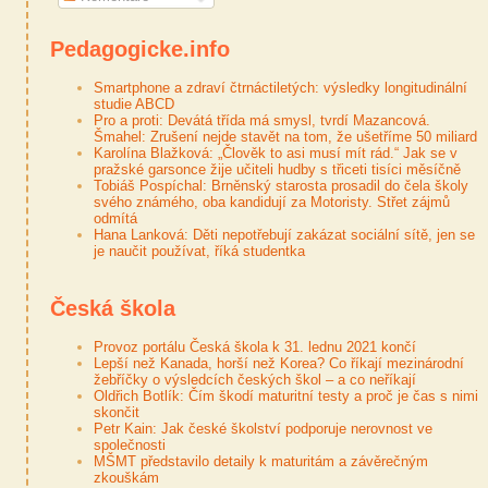
Pedagogicke.info
Smartphone a zdraví čtrnáctiletých: výsledky longitudinální
studie ABCD
Pro a proti: Devátá třída má smysl, tvrdí Mazancová.
Šmahel: Zrušení nejde stavět na tom, že ušetříme 50 miliard
Karolína Blažková: „Člověk to asi musí mít rád.“ Jak se v
pražské garsonce žije učiteli hudby s třiceti tisíci měsíčně
Tobiáš Pospíchal: Brněnský starosta prosadil do čela školy
svého známého, oba kandidují za Motoristy. Střet zájmů
odmítá
Hana Lanková: Děti nepotřebují zakázat sociální sítě, jen se
je naučit používat, říká studentka
Česká škola
Provoz portálu Česká škola k 31. lednu 2021 končí
Lepší než Kanada, horší než Korea? Co říkají mezinárodní
žebříčky o výsledcích českých škol – a co neříkají
Oldřich Botlík: Čím škodí maturitní testy a proč je čas s nimi
skončit
Petr Kain: Jak české školství podporuje nerovnost ve
společnosti
MŠMT představilo detaily k maturitám a závěrečným
zkouškám