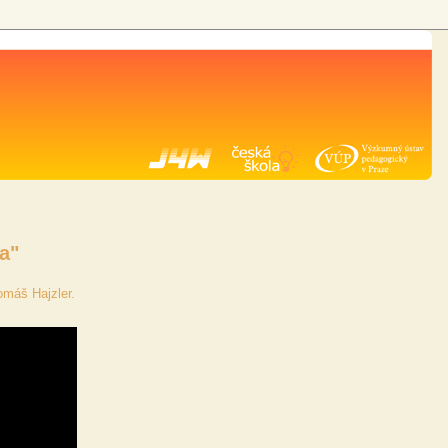
a"
omáš Hajzler.