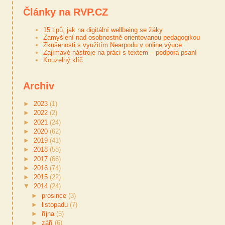
Články na RVP.CZ
15 tipů, jak na digitální wellbeing se žáky
Zamyšlení nad osobnostně orientovanou pedagogikou
Zkušenosti s využitím Nearpodu v online výuce
Zajímavé nástroje na práci s textem – podpora psaní
Kouzelný klíč
Archiv
►
2023
(1)
►
2022
(2)
►
2021
(24)
►
2020
(62)
►
2019
(41)
►
2018
(58)
►
2017
(66)
►
2016
(74)
►
2015
(22)
▼
2014
(24)
►
prosince
(3)
►
listopadu
(7)
►
října
(5)
►
září
(6)