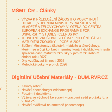
MŠMT ČR - Články
VÝZVA K PŘEDLOŽENÍ ŽÁDOSTI O POSKYTNUTÍ
DOTACE „STIPENDIA MINISTERSTVA ŠKOLSTVÍ,
MLÁDEŽE A TĚLOVÝCHOVY VLOŽENÁ DO CENTRAL
EUROPEAN EXCHANGE PROGRAMME FOR
UNIVERSITY STUDIES (CEEPUS IV)“
JEDNOTNÉ ZKUŠEBNÍ SCHÉMA SPOLEČNÉ ČÁSTI
MATURITNÍ ZKOUŠKY – PODZIM 2026
Sdělení Ministerstva školství, mládeže a tělovýchovy,
kterým se určují konkrétní termíny konání didaktických testů
společné části maturitní zkoušky v jarním zkušebním
období roku 2027
Dny vzdělávací činnosti 2026
Metodické pokyny pro rok 2026
Digitální Učební Materiály - DUM.RVP.CZ
Závody robotů
ky
Hovězí cheeseburger (videorecept)
Podzimní detektivka
Výživa ve výchově ke zdraví – pracovní sešit pro žáky 8. a
9. tříd ZŠ
Hovězí svíčková na smetaně (videorecept)