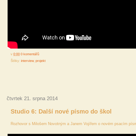
v
0:00
0 komentářů
Štítky:
interview
,
projekt
čtvrtek 21. srpna 2014
Studio 6: Další nové písmo do škol
Rozhovor s Milošem Novotným a Janem Vojířem o novém psacím písmu