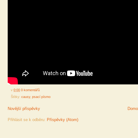
v
0:00
0 komentářů
Štítky:
causy
,
psací písmo
Novější příspěvky
Domov
Přihlásit se k odběru:
Příspěvky (Atom)