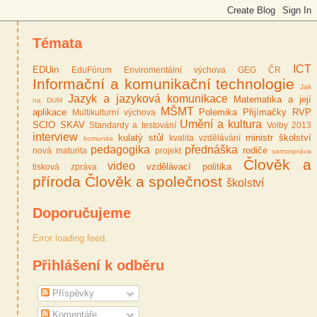
Témata
ICT
EDUin
EduFórum
Enviromentální výchova
GEG ČR
Informační a komunikační technologie
Jak
Jazyk a jazyková komunikace
Matematika a její
na DUM
MŠMT
aplikace
Polemika
Přijímačky
RVP
Multikulturní výchova
Umění a kultura
SCIO
SKAV
Standardy a testování
Volby 2013
interview
kulatý stůl
ministr školství
kvalita vzdělávání
komunita
pedagogika
přednáška
rodiče
nová maturita
projekt
samospráva
Člověk a
video
vzdělávací politika
tisková zpráva
příroda
Člověk a společnost
školství
Doporučujeme
Error loading feed.
Přihlášení k odběru
Příspěvky
Komentáře