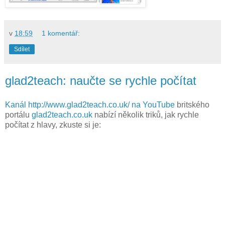
v
18:59
1 komentář:
Sdílet
glad2teach: naučte se rychle počítat
Kanál http://www.glad2teach.co.uk/ na YouTube
britského
portálu
glad2teach.co.uk
nabízí několik triků, jak rychle
počítat z hlavy, zkuste si je: