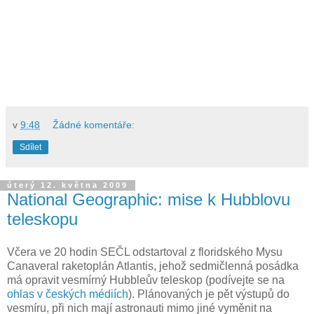
v
9:48
Žádné komentáře:
Sdílet
úterý 12. května 2009
National Geographic: mise k Hubblovu
teleskopu
Včera ve 20 hodin SEČL odstartoval z floridského Mysu
Canaveral raketoplán Atlantis, jehož sedmičlenná posádka
má opravit vesmírný Hubbleův teleskop (podívejte se na
ohlas v českých médiích
). Plánovaných je pět výstupů do
vesmíru, při nich mají astronauti mimo jiné vyměnit na