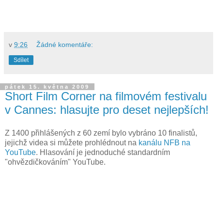
v
9:26
Žádné komentáře:
Sdílet
pátek 15. května 2009
Short Film Corner na filmovém festivalu
v Cannes: hlasujte pro deset nejlepších!
Z 1400 přihlášených z 60 zemí bylo vybráno 10 finalistů,
jejichž videa si můžete prohlédnout na
kanálu NFB na
YouTube
. Hlasování je jednoduché standardním
"ohvězdičkováním" YouTube.