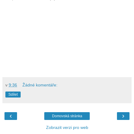
v
9:36
Žádné komentáře:
Sdílet
‹
›
Domovská stránka
Zobrazit verzi pro web