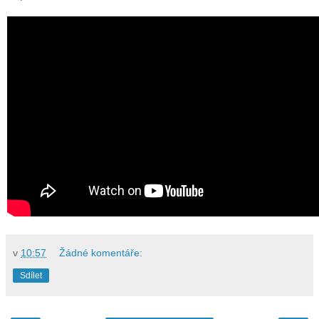
v
10:57
Žádné komentáře:
Sdílet