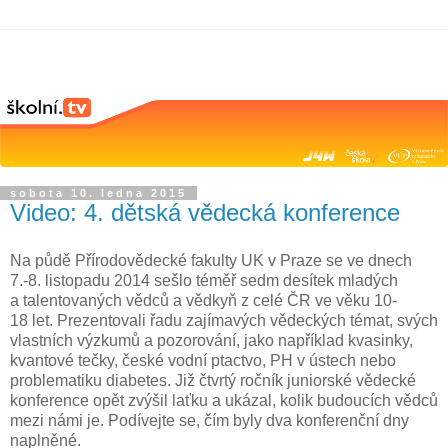
sobota 10. ledna 2015
Video: 4. dětská vědecká konference
Na půdě Přírodovědecké fakulty UK v Praze se ve dnech
7.-8. listopadu 2014 sešlo téměř sedm desítek mladých
a talentovaných vědců a vědkyň z celé ČR ve věku 10-
18 let. Prezentovali řadu zajímavých vědeckých témat, svých
vlastních výzkumů a pozorování, jako například kvasinky,
kvantové tečky, české vodní ptactvo, PH v ústech nebo
problematiku diabetes. Již čtvrtý ročník juniorské vědecké
konference opět zvýšil laťku a ukázal, kolik budoucích vědců
mezi námi je. Podívejte se, čím byly dva konferenční dny
naplněné.