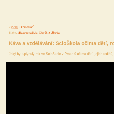
v
22:00
0 komentářů
Štítky:
#BezpecnaSidla
,
Člověk a příroda
Káva a vzdělávání: ScioŠkola očima dětí, r
Jaký byl uplynulý rok ve ScioŠkole v Praze 9 očima dětí, jejich rodičů, 