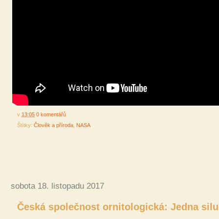
v
13:05
0 komentářů
Štítky:
Člověk a příroda
,
NASA
sobota 18. listopadu 2017
Česká společnost ornitologická: Jedna silu