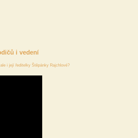
odičů i vedení
ale i její ředitelky Štěpánky Rajchlové?