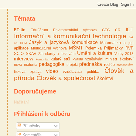
Témata
ICT
EDUin
EduFórum
Enviromentální výchova
GEG ČR
Informační a komunikační technologie
Jak
Jazyk a jazyková komunikace
Matematika a její
na DUM
MŠMT
aplikace
Polemika
Přijímačky
RVP
Multikulturní výchova
Umění a kultura
SCIO
SKAV
Standardy a testování
Volby 2013
interview
kulatý stůl
ministr školství
kvalita vzdělávání
komunita
pedagogika
přednáška
rodiče
nová maturita
projekt
samospráva
Člověk a
video
vzdělávací politika
tisková zpráva
příroda
Člověk a společnost
školství
Doporučujeme
Načítání
Přihlášení k odběru
Příspěvky
Komentáře