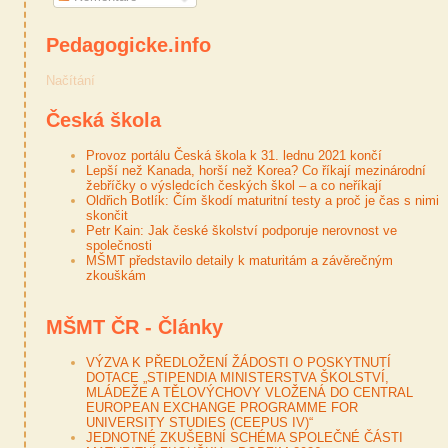
Pedagogicke.info
Načítání
Česká škola
Provoz portálu Česká škola k 31. lednu 2021 končí
Lepší než Kanada, horší než Korea? Co říkají mezinárodní
žebříčky o výsledcích českých škol – a co neříkají
Oldřich Botlík: Čím škodí maturitní testy a proč je čas s nimi
skončit
Petr Kain: Jak české školství podporuje nerovnost ve
společnosti
MŠMT představilo detaily k maturitám a závěrečným
zkouškám
MŠMT ČR - Články
VÝZVA K PŘEDLOŽENÍ ŽÁDOSTI O POSKYTNUTÍ
DOTACE „STIPENDIA MINISTERSTVA ŠKOLSTVÍ,
MLÁDEŽE A TĚLOVÝCHOVY VLOŽENÁ DO CENTRAL
EUROPEAN EXCHANGE PROGRAMME FOR
UNIVERSITY STUDIES (CEEPUS IV)“
JEDNOTNÉ ZKUŠEBNÍ SCHÉMA SPOLEČNÉ ČÁSTI