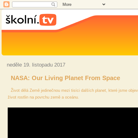
neděle 19. listopadu 2017
NASA: Our Living Planet From Space
Život dělá Země jedinečnou mezi tisíci dalších planet, které jsme obje
život rostlin na povrchu země a oceánu.