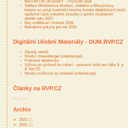
MATURITNÍ ZKOUŠKY – PODZIM 2026
Sdělení Ministerstva školství, mládeže a tělovýchovy,
kterým se určují konkrétní termíny konání didaktických testů
společné části maturitní zkoušky v jarním zkušebním
období roku 2027
Dny vzdělávací činnosti 2026
Metodické pokyny pro rok 2026
Digitální Učební Materiály - DUM.RVP.CZ
Závody robotů
Hovězí cheeseburger (videorecept)
Podzimní detektivka
Výživa ve výchově ke zdraví – pracovní sešit pro žáky 8. a
9. tříd ZŠ
Hovězí svíčková na smetaně (videorecept)
Články na RVP.CZ
Načítání
Archiv
►
2023
(1)
►
2022
(2)