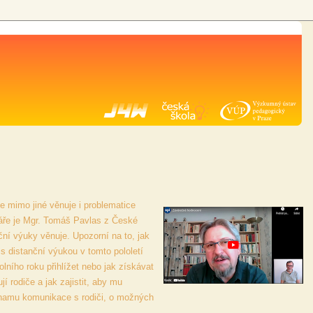
e mimo jiné věnuje i problematice
áře je Mgr. Tomáš Pavlas z České
ní výuky věnuje. Upozorní na to, jak
 s distanční výukou v tomto pololetí
lního roku přihlížet nebo jak získávat
í rodiče a jak zajistit, aby mu
znamu komunikace s rodiči, o možných