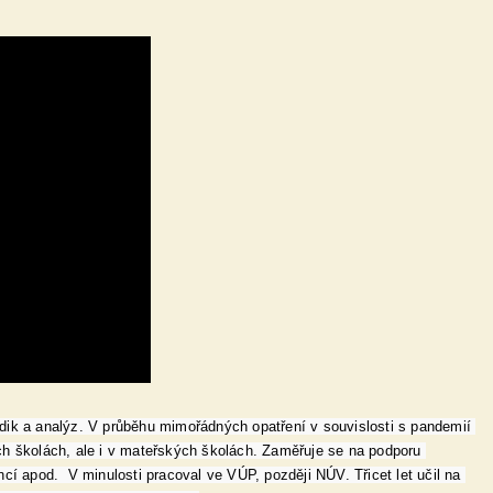
dik a analýz. V průběhu mimořádných opatření v souvislosti s pandemií 
h školách, ale i v mateřských školách. Zaměřuje se na podporu 
í apod.  V minulosti pracoval ve VÚP, později NÚV. Třicet let učil na 