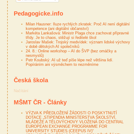
Pedagogicke.info
Milan Hausner: Iluze rychlých zkratek: Proč AI není digitální
kompetence (ani digitální občanství)
Markéta Lankašová: Ministr Plaga chce zachovat přípravné
třídy. Je to chaos, stěžují si ředitelé škol
Jaroslav Mašek: Trojský medvídek: význam lidské výchovy
v době dětských AI společníků
24. 8.: Online workshop – AI do ŠVP (bez omáčky a
nesmyslů)
Petr Koubský: AI už teď píše lépe než většina lidí.
Popíráním ani výsměchem to nezměníme
Česká škola
Načítání
MŠMT ČR - Články
VÝZVA K PŘEDLOŽENÍ ŽÁDOSTI O POSKYTNUTÍ
DOTACE „STIPENDIA MINISTERSTVA ŠKOLSTVÍ,
MLÁDEŽE A TĚLOVÝCHOVY VLOŽENÁ DO CENTRAL
EUROPEAN EXCHANGE PROGRAMME FOR
UNIVERSITY STUDIES (CEEPUS IV)“