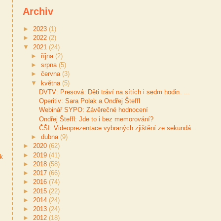
Archiv
►
2023
(1)
►
2022
(2)
▼
2021
(24)
►
října
(2)
►
srpna
(5)
►
června
(3)
▼
května
(5)
DVTV: Presová: Děti tráví na sítích i sedm hodin. ...
Operitiv: Sara Polak a Ondřej Šteffl
Webinář SYPO: Závěrečné hodnocení
Ondřej Šteffl: Jde to i bez memorování?
ČŠI: Videoprezentace vybraných zjištění ze sekundá...
►
dubna
(9)
►
2020
(62)
►
2019
(41)
ek
►
2018
(58)
►
2017
(66)
►
2016
(74)
►
2015
(22)
►
2014
(24)
►
2013
(24)
►
2012
(18)