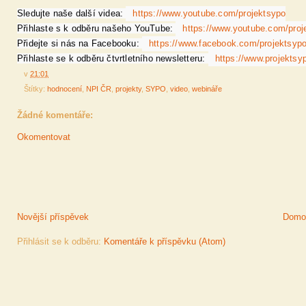
Sledujte naše další videa: 
https://www.youtube.com/projektsypo
Přihlaste s k odběru našeho YouTube: 
https://www.youtube.com/proj
Přidejte si nás na Facebooku: 
https://www.facebook.com/projektsyp
Přihlaste se k odběru čtvrtletního newsletteru: 
https://www.projektsy
v
21:01
Štítky:
hodnocení
,
NPI ČR
,
projekty
,
SYPO
,
video
,
webináře
Žádné komentáře:
Okomentovat
Novější příspěvek
Domov
Přihlásit se k odběru:
Komentáře k příspěvku (Atom)