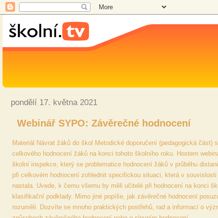
pondělí 17. května 2021
Webinář SYPO: Závěrečné hodnocení
Materiál Návrat žáků do škol Metodické doporučení (pedagogická část) s
celkového hodnocení žáků na konci tohoto školního roku. Hostem webin
školní inspekce, který se problematice hodnocení žáků v průběhu distanč
při celkovém hodnocení zohlednit specifickou situaci, která v souvislosti
nastala. Uvede, k čemu všemu by měli učitelé při hodnocení na konci ško
klasifikační podklady. Mimo jiné popíše, jak závěrečné hodnocení posuzuj
rozuměli. Dozvíte se mnoho praktických postřehů, rad a informací o vý
způsobech závěrečného hodnocení nebo o slovním hodnocení.