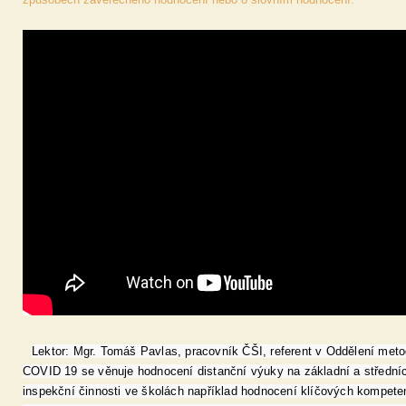
Lektor: Mgr. Tomáš Pavlas, pracovník ČŠI, referent v Oddělení meto
COVID 19 se věnuje hodnocení distanční výuky na základní a středníc
inspekční činnosti ve školách například hodnocení klíčových kompetenc