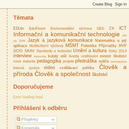
Témata
ICT
EDUin
EduFórum
Enviromentální výchova
GEG ČR
Informační a komunikační technologie
Jak
Jazyk a jazyková komunikace
Matematika a její
na DUM
MŠMT
aplikace
Polemika
Přijímačky
RVP
Multikulturní výchova
Umění a kultura
SCIO
SKAV
Standardy a testování
Volby 2013
interview
kulatý stůl
ministr školství
kvalita vzdělávání
komunita
pedagogika
přednáška
rodiče
nová maturita
projekt
samospráva
Člověk a
video
vzdělávací politika
tisková zpráva
příroda
Člověk a společnost
školství
Doporučujeme
Error loading feed.
Přihlášení k odběru
Příspěvky
Komentáře