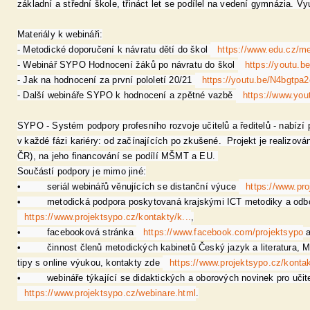
základní a střední škole, třináct let se podílel na vedení gymnázia. V
Materiály k webináři:

- Metodické doporučení k návratu dětí do škol 
https://www.edu.cz/me
- Webinář SYPO Hodnocení žáků po návratu do škol 
https://youtu.
- Jak na hodnocení za první pololetí 20/21 
https://youtu.be/N4bgtpa
- Další webináře SYPO k hodnocení a zpětné vazbě 
https://www.yout
SYPO - Systém podpory profesního rozvoje učitelů a ředitelů - nabíz
v každé fázi kariéry: od začínajících po zkušené.  Projekt je realizov
ČR), na jeho financování se podílí MŠMT a EU. 

Součástí podpory je mimo jiné:

•         seriál webinářů věnujících se distanční výuce 
https://www.pr
•         metodická podpora poskytovaná krajskými ICT metodiky a od
https://www.projektsypo.cz/kontakty/k...
,

•         facebooková stránka 
https://www.facebook.com/projektsypo
 
•         činnost členů metodických kabinetů Český jazyk a literatura, M
tipy s online výukou, kontakty zde 
https://www.projektsypo.cz/kontak
•         webináře týkající se didaktických a oborových novinek pro uč
https://www.projektsypo.cz/webinare.html
.
