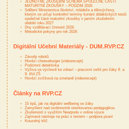
JEDNOTNÉ ZKUŠEBNÍ SCHÉMA SPOLEČNÉ ČÁSTI
MATURITNÍ ZKOUŠKY – PODZIM 2026
Sdělení Ministerstva školství, mládeže a tělovýchovy,
kterým se určují konkrétní termíny konání didaktických testů
společné části maturitní zkoušky v jarním zkušebním
období roku 2027
Dny vzdělávací činnosti 2026
Metodické pokyny pro rok 2026
Digitální Učební Materiály - DUM.RVP.CZ
Závody robotů
Hovězí cheeseburger (videorecept)
Podzimní detektivka
Výživa ve výchově ke zdraví – pracovní sešit pro žáky 8. a
9. tříd ZŠ
Hovězí svíčková na smetaně (videorecept)
Články na RVP.CZ
15 tipů, jak na digitální wellbeing se žáky
Zamyšlení nad osobnostně orientovanou pedagogikou
Zkušenosti s využitím Nearpodu v online výuce
Zajímavé nástroje na práci s textem – podpora psaní
Kouzelný klíč