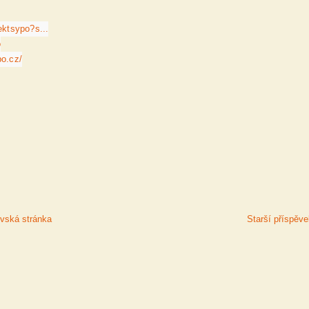
ektsypo?s...
o
po.cz/
ská stránka
Starší příspěv