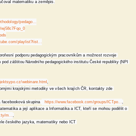
yučoval matematiku a zeměpis.

thodology/pedago...
be/wj58c7Fqo_0
2ods
ube.com/playlist?list...
í profesní podporu pedagogickým pracovníkům a možnost rozvoje 
án pod záštitou Národního pedagogického institutu České republiky (NPI 
ojektsypo.cz/webinare.html
,

bornými krajskými metodiky ve všech krajích ČR, kontakty zde 
a facebooková skupina 
https://www.facebook.com/groups/ICTpo...
,

atematika a její aplikace a Informatika a ICT, kteří se mohou podělit o 
ty/m...
,

itele českého jazyka, matematiky nebo ICT 