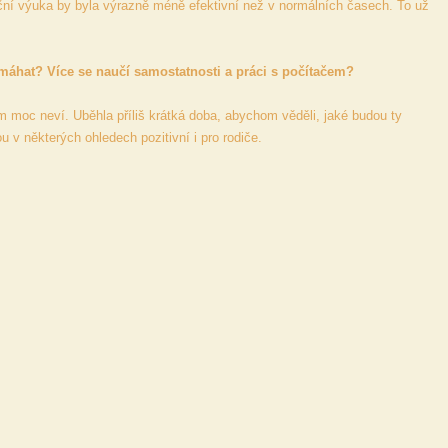
enční výuka by byla výrazně méně efektivní než v normálních časech. To už
omáhat? Více se naučí samostatnosti a práci s počítačem?
 moc neví. Uběhla příliš krátká doba, abychom věděli, jaké budou ty
ou v některých ohledech pozitivní i pro rodiče.