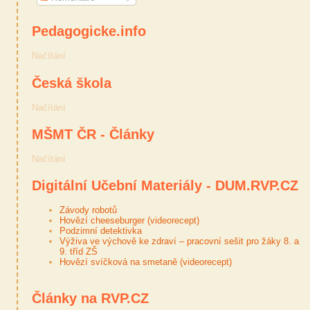
Pedagogicke.info
Načítání
Česká škola
Načítání
MŠMT ČR - Články
Načítání
Digitální Učební Materiály - DUM.RVP.CZ
Závody robotů
Hovězí cheeseburger (videorecept)
Podzimní detektivka
Výživa ve výchově ke zdraví – pracovní sešit pro žáky 8. a
9. tříd ZŠ
Hovězí svíčková na smetaně (videorecept)
Články na RVP.CZ