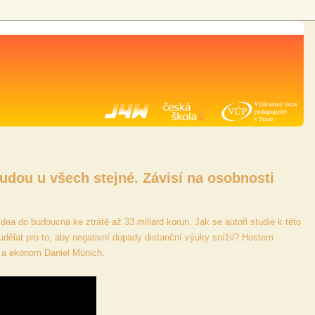
dou u všech stejné. Závisí na osobnosti
ea do budoucna ke ztrátě až 33 miliard korun. Jak se autoři studie k této
 udělat pro to, aby negativní dopady distanční výuky snížil? Hostem
e a ekonom Daniel Münich.