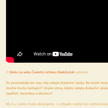
Z
článku na webu Českého rozhlasu Radiožurnál
vybíráme:
Vy porovnáváte ten stav, kdy nebyla distanční výuka. Na druhé straně
tomhle trochu kulhající? Jinými slovy, kdyby nebyla distanční výuka
opatření, karantény a absence?
My to v závěru studie diskutujeme. I v případě, kdybychom udrželi prez