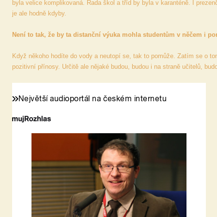
byla velice komplikovaná. Řada škol a tříd by byla v karanténě. I prez
je ale hodně kdyby.
Není to tak, že by ta distanční výuka mohla studentům v něčem i p
Když někoho hodíte do vody a neutopí se, tak to pomůže. Zatím se o tom
pozitivní přínosy. Určitě ale nějaké budou, budou i na straně učitelů, bud