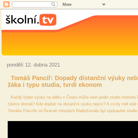
pondělí 12. dubna 2021
Tomáš Pancíř: Dopady distanční výuky nebu
žáka i typu studia, tvrdí ekonom
Každý týden výuky na dálku v Česku může vést podle studie institutu Id
částce dostali? Kdo doplatí na distanční výuku nejvíc? A co by měl stát
Tomáše Pancíře ve Dvaceti minutách Radiožurnálu byl spoluautor studi