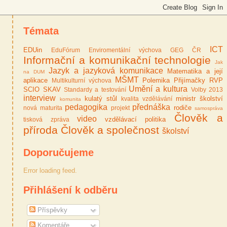
Témata
ICT
EDUin
EduFórum
Enviromentální výchova
GEG ČR
Informační a komunikační technologie
Jak
Jazyk a jazyková komunikace
Matematika a její
na DUM
MŠMT
aplikace
Polemika
Přijímačky
RVP
Multikulturní výchova
Umění a kultura
SCIO
SKAV
Standardy a testování
Volby 2013
interview
kulatý stůl
ministr školství
kvalita vzdělávání
komunita
pedagogika
přednáška
rodiče
nová maturita
projekt
samospráva
Člověk a
video
vzdělávací politika
tisková zpráva
příroda
Člověk a společnost
školství
Doporučujeme
Error loading feed.
Přihlášení k odběru
Příspěvky
Komentáře