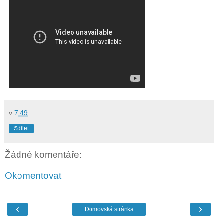
v
7:49
Sdílet
Žádné komentáře:
Okomentovat
‹
›
Domovská stránka