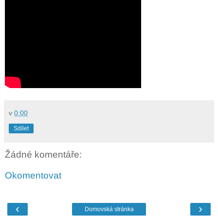
v
0:00
Sdílet
Žádné komentáře:
Okomentovat
‹
›
Domovská stránka