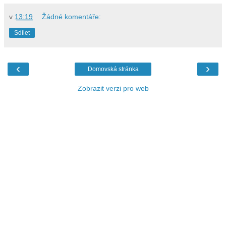
v
13:19
Žádné komentáře:
Sdílet
‹
›
Domovská stránka
Zobrazit verzi pro web