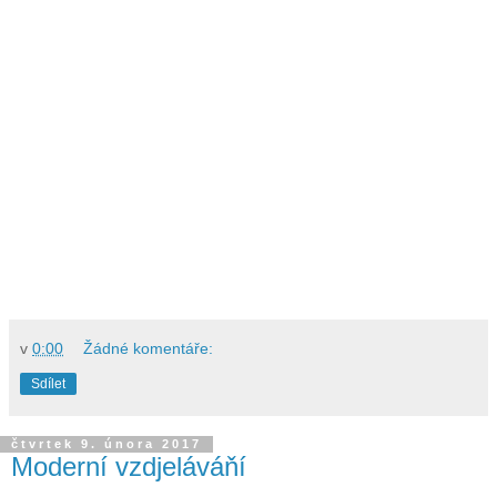
v
0:00
Žádné komentáře:
Sdílet
čtvrtek 9. února 2017
Moderní vzdjeláváňí