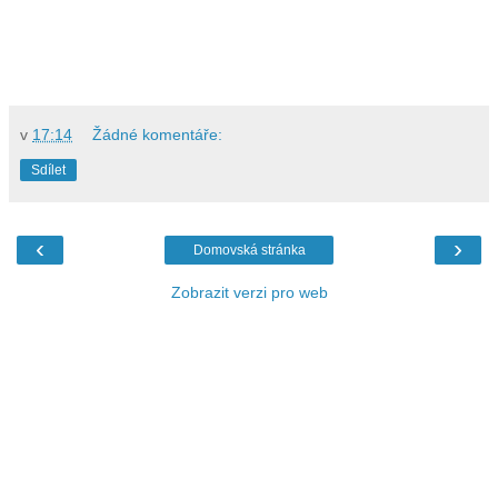
v
17:14
Žádné komentáře:
Sdílet
‹
›
Domovská stránka
Zobrazit verzi pro web