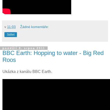
v
11:03
Žádné komentáře:
Sdílet
pondělí 8. srpna 2011
BBC Earth: Hopping to water - Big Red
Roos
Ukázka z kanálu BBC Earth.