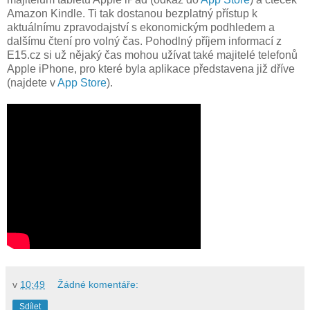
Amazon Kindle. Ti tak dostanou bezplatný přístup k
aktuálnímu zpravodajství s ekonomickým podhledem a
dalšímu čtení pro volný čas. Pohodlný příjem informací z
E15.cz si už nějaký čas mohou užívat také majitelé telefonů
Apple iPhone, pro které byla aplikace představena již dříve
(najdete v
App Store
).
v
10:49
Žádné komentáře:
Sdílet