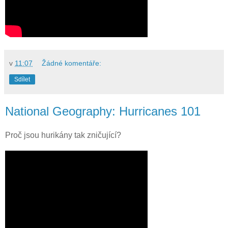
v
11:07
Žádné komentáře:
Sdílet
National Geography: Hurricanes 101
Proč jsou hurikány tak zničující?