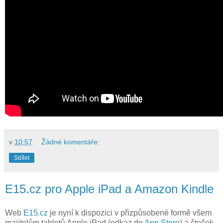
v
10:57
Žádné komentáře:
Sdílet
E15.cz pro Apple iPad a Amazon Kindle
Web
E15.cz
je nyní k dispozici v přizpůsobené formě všem
majitelům tabletů Apple iPad (odkaz do
App Store
) a čteček