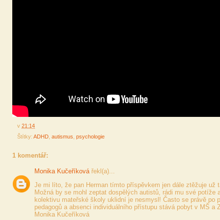
v
21:14
Štítky:
ADHD
,
autismus
,
psychologie
1 komentář:
Monika Kučeříková
řekl(a)...
Je mi líto, že pan Herman tímto příspěvkem jen dále ztěžuje už t
Možná by se mohl zeptat dospělých autistů, rádi mu své potíže 
kolektivu mateřské školy uklidní je nesmysl! Často se právě po p
pedagogů a absenci individuálního přístupu stává pobyt v MŠ a Z
Monika Kučeříková