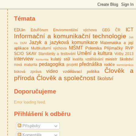
Témata
ICT
EDUin
EduFórum
Enviromentální výchova
GEG ČR
Informační a komunikační technologie
Jak
Jazyk a jazyková komunikace
Matematika a její
na DUM
MŠMT
aplikace
Polemika
Přijímačky
RVP
Multikulturní výchova
Umění a kultura
SCIO
SKAV
Standardy a testování
Volby 2013
interview
kulatý stůl
ministr školství
kvalita vzdělávání
komunita
pedagogika
přednáška
rodiče
nová maturita
projekt
samospráva
Člověk a
video
vzdělávací politika
tisková zpráva
příroda
Člověk a společnost
školství
Doporučujeme
Error loading feed.
Přihlášení k odběru
Příspěvky
Komentáře