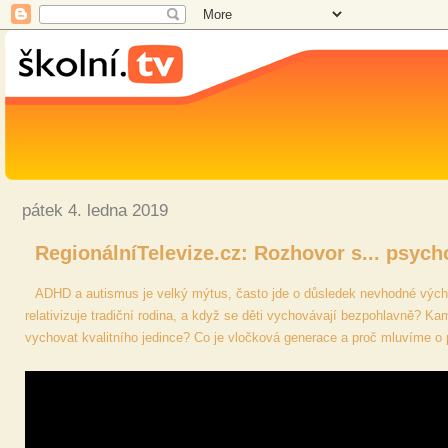
pátek 4. ledna 2019
RegionálníTelevize.cz: Rozhovor s... ps
ADHD a autismus je velký mýtus, často jde o důsledek nevhodné vých
relativizuje tradiční rodina, a když se děti vychovávají bezpohlavně? 
vychovat kvalitního jedince? Co je vločková generace a proč mluvíme o po