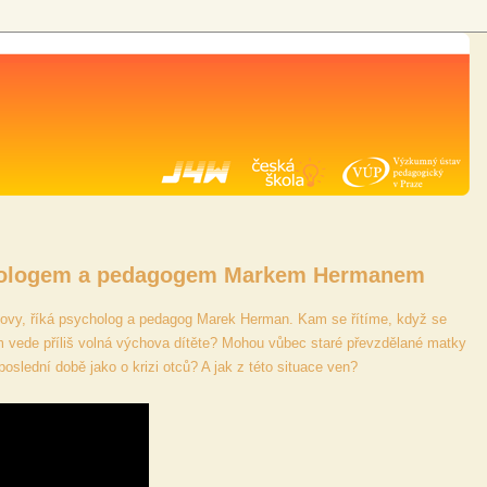
ychologem a pedagogem Markem Hermanem
ovy, říká psycholog a pedagog Marek Herman. Kam se řítíme, když se
Kam vede příliš volná výchova dítěte? Mohou vůbec staré převzdělané matky
slední době jako o krizi otců? A jak z této situace ven?