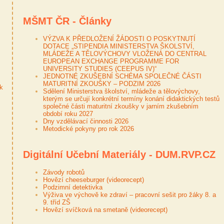
MŠMT ČR - Články
VÝZVA K PŘEDLOŽENÍ ŽÁDOSTI O POSKYTNUTÍ
DOTACE „STIPENDIA MINISTERSTVA ŠKOLSTVÍ,
MLÁDEŽE A TĚLOVÝCHOVY VLOŽENÁ DO CENTRAL
EUROPEAN EXCHANGE PROGRAMME FOR
UNIVERSITY STUDIES (CEEPUS IV)“
JEDNOTNÉ ZKUŠEBNÍ SCHÉMA SPOLEČNÉ ČÁSTI
MATURITNÍ ZKOUŠKY – PODZIM 2026
ek
Sdělení Ministerstva školství, mládeže a tělovýchovy,
kterým se určují konkrétní termíny konání didaktických testů
společné části maturitní zkoušky v jarním zkušebním
období roku 2027
Dny vzdělávací činnosti 2026
Metodické pokyny pro rok 2026
Digitální Učební Materiály - DUM.RVP.CZ
Závody robotů
Hovězí cheeseburger (videorecept)
Podzimní detektivka
Výživa ve výchově ke zdraví – pracovní sešit pro žáky 8. a
9. tříd ZŠ
Hovězí svíčková na smetaně (videorecept)