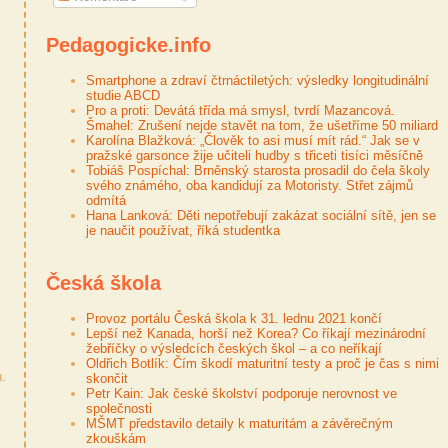
Pedagogicke.info
Smartphone a zdraví čtrnáctiletých: výsledky longitudinální
studie ABCD
Pro a proti: Devátá třída má smysl, tvrdí Mazancová.
Šmahel: Zrušení nejde stavět na tom, že ušetříme 50 miliard
Karolína Blažková: „Člověk to asi musí mít rád.“ Jak se v
pražské garsonce žije učiteli hudby s třiceti tisíci měsíčně
Tobiáš Pospíchal: Brněnský starosta prosadil do čela školy
svého známého, oba kandidují za Motoristy. Střet zájmů
odmítá
Hana Lanková: Děti nepotřebují zakázat sociální sítě, jen se
je naučit používat, říká studentka
Česká škola
Provoz portálu Česká škola k 31. lednu 2021 končí
Lepší než Kanada, horší než Korea? Co říkají mezinárodní
žebříčky o výsledcích českých škol – a co neříkají
Oldřich Botlík: Čím škodí maturitní testy a proč je čas s nimi
u.
skončit
Petr Kain: Jak české školství podporuje nerovnost ve
společnosti
MŠMT představilo detaily k maturitám a závěrečným
zkouškám