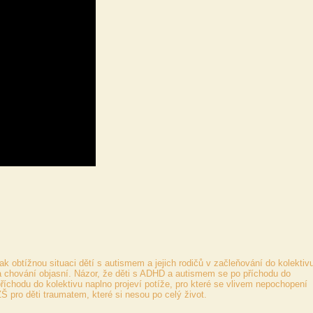
ak obtížnou situaci dětí s autismem a jejich rodičů v začleňování do kolektiv
a chování objasní. Názor, že děti s ADHD a autismem se po příchodu do
říchodu do kolektivu naplno projeví potíže, pro které se vlivem nepochopení
Š pro děti traumatem, které si nesou po celý život.