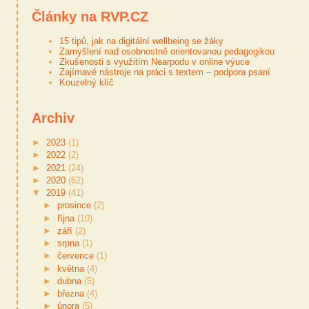
Články na RVP.CZ
15 tipů, jak na digitální wellbeing se žáky
Zamyšlení nad osobnostně orientovanou pedagogikou
Zkušenosti s využitím Nearpodu v online výuce
Zajímavé nástroje na práci s textem – podpora psaní
Kouzelný klíč
Archiv
►
2023
(1)
►
2022
(2)
►
2021
(24)
►
2020
(62)
▼
2019
(41)
►
prosince
(2)
►
října
(10)
►
září
(2)
►
srpna
(1)
►
července
(1)
►
května
(4)
►
dubna
(5)
►
března
(4)
►
února
(5)