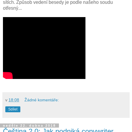
sítích. Způsob vedení besedy je podle našeho soudu
otřesný...
v
18:08
Žádné komentáře:
Sdílet
neděle 22. dubna 2018
Čeština 2.0: Jak podniká copywriter