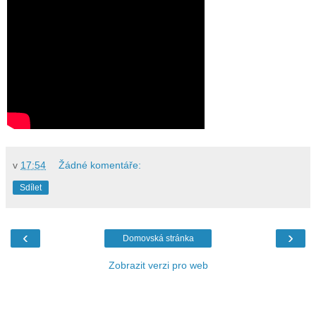
v
17:54
Žádné komentáře:
Sdílet
‹
›
Domovská stránka
Zobrazit verzi pro web