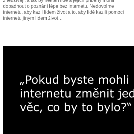
zneužívají, a tak by někteří lidé a jejich příběhy mohli
dopadnout o poznání lépe bez internetu. Nedovolme
internetu, aby kazil lidem život a to, aby lidé kazili pomocí
internetu jiným lidem život…