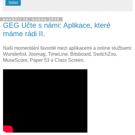
Sdílet
pondělí 16. dubna 2018
GEG Učte s námi: Aplikace, které
máme rádi II.
Naši momentální favorité mezi aplikacemi a online službami:
Wunderlist, Joomag, TimeLine, Bitsboard, SwitchZoo,
MuseScore, Paper 53 a Class Screen.