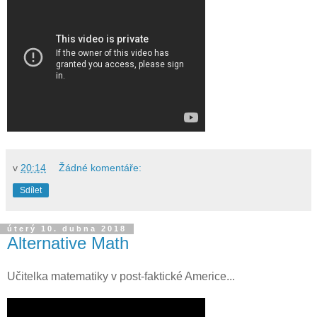
v
20:14
Žádné komentáře:
Sdílet
úterý 10. dubna 2018
Alternative Math
Učitelka matematiky v post-faktické Americe...