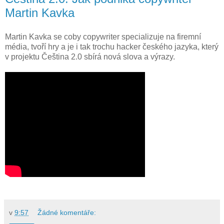
Martin Kavka
Martin Kavka se coby copywriter specializuje na firemní
média, tvoří hry a je i tak trochu hacker českého jazyka, který
v projektu Čeština 2.0 sbírá nová slova a výrazy.
v
9:57
Žádné komentáře: