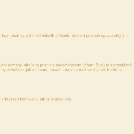
), kde můžu využít hned několik příkladů. Systém provede opravu stejným
tavení domény, aby je to pustilo s nedoménovým účtem. Budu to samozřejmě
yl bych vděčen, jak se znám, narazím na více možností a než trefím tu
í v kurzech komukoliv, tak je to snad ono.