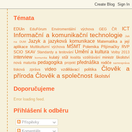
Témata
ICT
EDUin
EduFórum
Enviromentální výchova
GEG ČR
Informační a komunikační technologie
Jak
Jazyk a jazyková komunikace
Matematika a její
na DUM
MŠMT
aplikace
Polemika
Přijímačky
RVP
Multikulturní výchova
Umění a kultura
SCIO
SKAV
Standardy a testování
Volby 2013
interview
kulatý stůl
ministr školství
kvalita vzdělávání
komunita
pedagogika
přednáška
rodiče
nová maturita
projekt
samospráva
Člověk a
video
vzdělávací politika
tisková zpráva
příroda
Člověk a společnost
školství
Doporučujeme
Error loading feed.
Přihlášení k odběru
Příspěvky
Komentáře