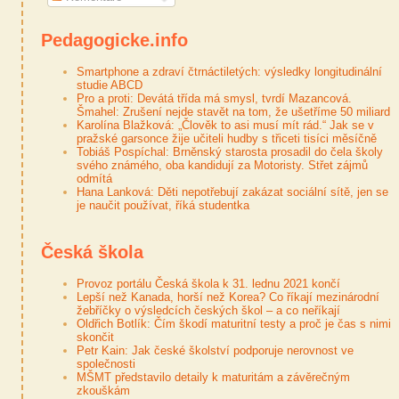
Pedagogicke.info
Smartphone a zdraví čtrnáctiletých: výsledky longitudinální
studie ABCD
Pro a proti: Devátá třída má smysl, tvrdí Mazancová.
Šmahel: Zrušení nejde stavět na tom, že ušetříme 50 miliard
Karolína Blažková: „Člověk to asi musí mít rád.“ Jak se v
pražské garsonce žije učiteli hudby s třiceti tisíci měsíčně
Tobiáš Pospíchal: Brněnský starosta prosadil do čela školy
svého známého, oba kandidují za Motoristy. Střet zájmů
odmítá
Hana Lanková: Děti nepotřebují zakázat sociální sítě, jen se
je naučit používat, říká studentka
Česká škola
Provoz portálu Česká škola k 31. lednu 2021 končí
Lepší než Kanada, horší než Korea? Co říkají mezinárodní
žebříčky o výsledcích českých škol – a co neříkají
Oldřich Botlík: Čím škodí maturitní testy a proč je čas s nimi
skončit
Petr Kain: Jak české školství podporuje nerovnost ve
společnosti
MŠMT představilo detaily k maturitám a závěrečným
zkouškám