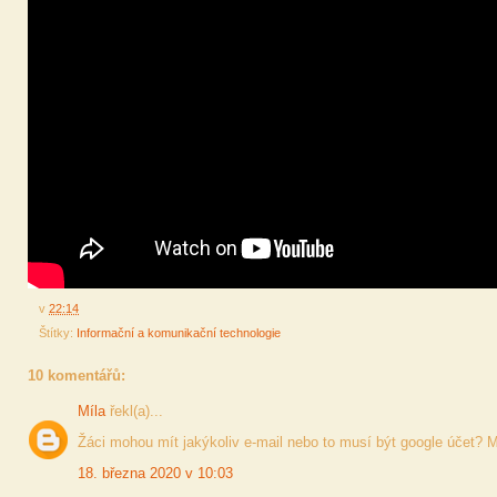
v
22:14
Štítky:
Informační a komunikační technologie
10 komentářů:
Míla
řekl(a)...
Žáci mohou mít jakýkoliv e-mail nebo to musí být google účet? M
18. března 2020 v 10:03