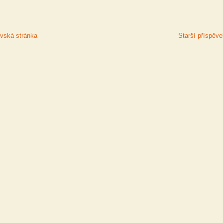
ská stránka
Starší příspěv