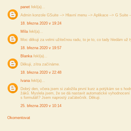
panet
řekl(a)...
Admin konzole GSuite --> Hlavní menu --> Aplikace --> G Suite -
18. března 2020 v 19:24
Míla
řekl(a)...
Moc děkuji za velmi užitečnou radu, to je to, co tady hledám už 
18. března 2020 v 19:57
Blanka
řekl(a)...
Děkuji, zítra začínáme.
18. března 2020 v 22:48
Ivana
řekl(a)...
Dobrý den, včera jsem si založila první kurz a potýkám se s ho
žáků. Myslela jsem, že se dá nastavit automatické vyhodnocení a
s formuláři? Jsem naprostý začátečník. Děkuji.
25. března 2020 v 10:14
Okomentovat