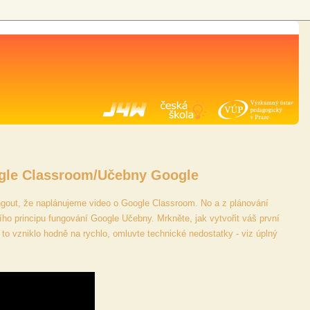
ogle Classroom/Učebny Google
gout, že naplánujeme video o Google Classroom. No a z plánování
ho principu fungování Google Učebny. Mrkněte, jak vytvořit váš první
e to vzniklo hodně na rychlo, omluvte technické nedostatky - viz úplný