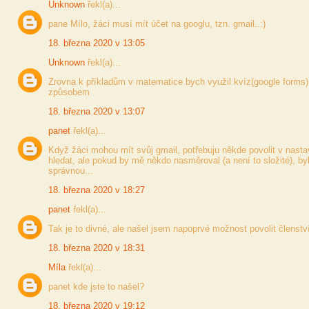
Unknown
řekl(a)...
pane Mílo, žáci musí mít účet na googlu, tzn. gmail..:)
18. března 2020 v 13:05
Unknown
řekl(a)...
Zrovna k příkladům v matematice bych využil kvíz(google forms
způsobem
18. března 2020 v 13:07
panet
řekl(a)...
Když žáci mohou mít svůj gmail, potřebuju někde povolit v nas
hledat, ale pokud by mě někdo nasměroval (a není to složité), b
správnou...
18. března 2020 v 18:27
panet
řekl(a)...
Tak je to divné, ale našel jsem napoprvé možnost povolit členstv
18. března 2020 v 18:31
Míla
řekl(a)...
panet kde jste to našel?
18. března 2020 v 19:12