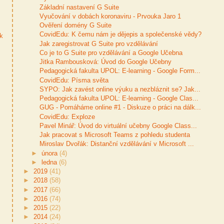
Základní nastavení G Suite
Vyučování v dobách koronaviru - Prvouka Jaro 1
Ověření domény G Suite
CovidEdu: K čemu nám je dějepis a společenské vědy?
ek
Jak zaregistrovat G Suite pro vzdělávání
Co je to G Suite pro vzdělávání a Google Učebna
Jitka Rambousková: Úvod do Google Učebny
Pedagogická fakulta UPOL: E-learning - Google Form...
CovidEdu: Písma světa
SYPO: Jak zavést online výuku a nezbláznit se? Jak...
Pedagogická fakulta UPOL: E-learning - Google Clas...
GUG - Pomáháme online #1 - Diskuze o práci na dálk...
CovidEdu: Exploze
Pavel Minář: Úvod do virtuální učebny Google Class...
Jak pracovat s Microsoft Teams z pohledu studenta
Miroslav Dvořák: Distanční vzdělávání v Microsoft ...
►
února
(4)
►
ledna
(6)
►
2019
(41)
►
2018
(58)
►
2017
(66)
►
2016
(74)
►
2015
(22)
►
2014
(24)