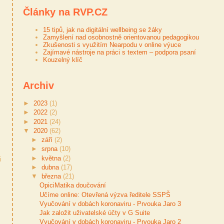
Články na RVP.CZ
15 tipů, jak na digitální wellbeing se žáky
Zamyšlení nad osobnostně orientovanou pedagogikou
Zkušenosti s využitím Nearpodu v online výuce
Zajímavé nástroje na práci s textem – podpora psaní
Kouzelný klíč
Archiv
►
2023
(1)
►
2022
(2)
►
2021
(24)
▼
2020
(62)
►
září
(2)
►
srpna
(10)
►
května
(2)
i
►
dubna
(17)
▼
března
(21)
OpiciMatika doučování
Učíme online: Otevřená výzva ředitele SSPŠ
Vyučování v dobách koronaviru - Prvouka Jaro 3
Jak založit uživatelské účty v G Suite
Vyučování v dobách koronaviru - Prvouka Jaro 2