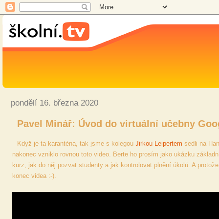
pondělí 16. března 2020
Pavel Minář: Úvod do virtuální učebny Go
Když je ta karanténa, tak jsme s kolegou
Jirkou Leipertem
sedli na Han
nakonec vzniklo rovnou toto video. Berte ho prosím jako ukázku základní
kurz, jak do něj pozvat studenty a jak kontrolovat plnění úkolů. A protož
konec videa :-).