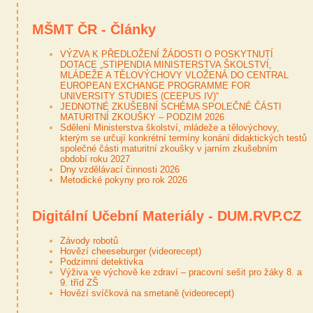
MŠMT ČR - Články
VÝZVA K PŘEDLOŽENÍ ŽÁDOSTI O POSKYTNUTÍ
DOTACE „STIPENDIA MINISTERSTVA ŠKOLSTVÍ,
MLÁDEŽE A TĚLOVÝCHOVY VLOŽENÁ DO CENTRAL
EUROPEAN EXCHANGE PROGRAMME FOR
UNIVERSITY STUDIES (CEEPUS IV)“
JEDNOTNÉ ZKUŠEBNÍ SCHÉMA SPOLEČNÉ ČÁSTI
MATURITNÍ ZKOUŠKY – PODZIM 2026
Sdělení Ministerstva školství, mládeže a tělovýchovy,
kterým se určují konkrétní termíny konání didaktických testů
společné části maturitní zkoušky v jarním zkušebním
období roku 2027
Dny vzdělávací činnosti 2026
Metodické pokyny pro rok 2026
Digitální Učební Materiály - DUM.RVP.CZ
Závody robotů
Hovězí cheeseburger (videorecept)
Podzimní detektivka
Výživa ve výchově ke zdraví – pracovní sešit pro žáky 8. a
9. tříd ZŠ
Hovězí svíčková na smetaně (videorecept)