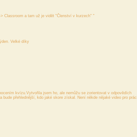
-> Classroom a tam už je vidět "Členství v kurzech" "
týden. Velké díky
dnocením kvízu.Vytvořila jsem ho, ale nemůžu se zorientovat v odpovědích
 bude přehlednější, kdo jaké skore získal. Není někde nějaké video pro prác