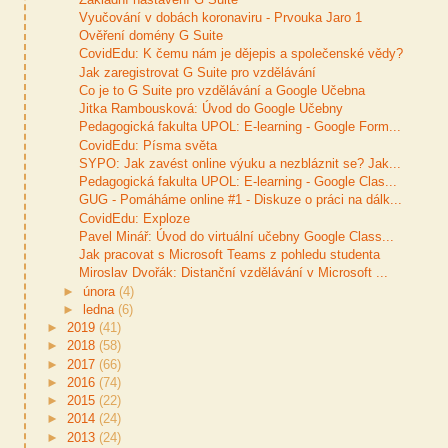
Vyučování v dobách koronaviru - Prvouka Jaro 1
Ověření domény G Suite
CovidEdu: K čemu nám je dějepis a společenské vědy?
Jak zaregistrovat G Suite pro vzdělávání
Co je to G Suite pro vzdělávání a Google Učebna
Jitka Rambousková: Úvod do Google Učebny
Pedagogická fakulta UPOL: E-learning - Google Form...
CovidEdu: Písma světa
SYPO: Jak zavést online výuku a nezbláznit se? Jak...
Pedagogická fakulta UPOL: E-learning - Google Clas...
GUG - Pomáháme online #1 - Diskuze o práci na dálk...
CovidEdu: Exploze
Pavel Minář: Úvod do virtuální učebny Google Class...
Jak pracovat s Microsoft Teams z pohledu studenta
Miroslav Dvořák: Distanční vzdělávání v Microsoft ...
►
února
(4)
►
ledna
(6)
►
2019
(41)
►
2018
(58)
►
2017
(66)
►
2016
(74)
►
2015
(22)
►
2014
(24)
►
2013
(24)