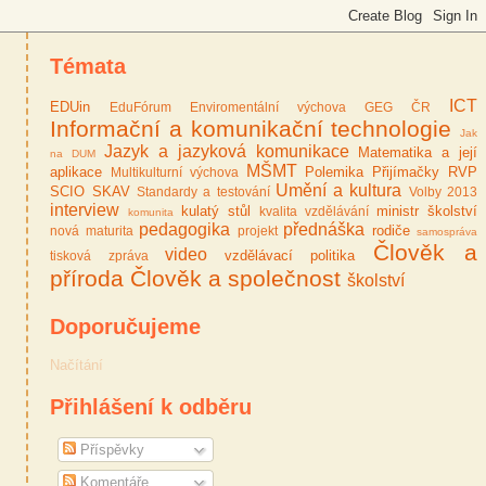
Témata
ICT
EDUin
EduFórum
Enviromentální výchova
GEG ČR
Informační a komunikační technologie
Jak
Jazyk a jazyková komunikace
Matematika a její
na DUM
MŠMT
aplikace
Polemika
Přijímačky
RVP
Multikulturní výchova
Umění a kultura
SCIO
SKAV
Standardy a testování
Volby 2013
interview
kulatý stůl
ministr školství
kvalita vzdělávání
komunita
pedagogika
přednáška
rodiče
nová maturita
projekt
samospráva
Člověk a
video
vzdělávací politika
tisková zpráva
příroda
Člověk a společnost
školství
Doporučujeme
Načítání
Přihlášení k odběru
Příspěvky
Komentáře