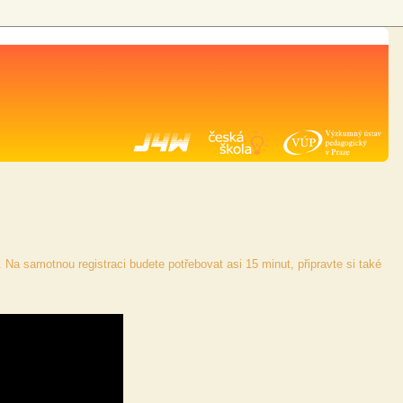
Na samotnou registraci budete potřebovat asi 15 minut, připravte si také