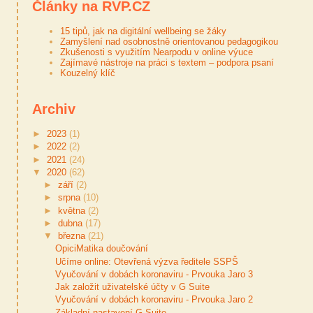
Články na RVP.CZ
15 tipů, jak na digitální wellbeing se žáky
Zamyšlení nad osobnostně orientovanou pedagogikou
Zkušenosti s využitím Nearpodu v online výuce
Zajímavé nástroje na práci s textem – podpora psaní
Kouzelný klíč
Archiv
►
2023
(1)
►
2022
(2)
►
2021
(24)
▼
2020
(62)
►
září
(2)
►
srpna
(10)
►
května
(2)
►
dubna
(17)
▼
března
(21)
OpiciMatika doučování
Učíme online: Otevřená výzva ředitele SSPŠ
Vyučování v dobách koronaviru - Prvouka Jaro 3
Jak založit uživatelské účty v G Suite
Vyučování v dobách koronaviru - Prvouka Jaro 2
Základní nastavení G Suite