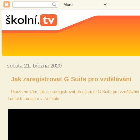
sobota 21. března 2020
Jak zaregistrovat G Suite pro vzdělávání
Ukážeme vám, jak se zaregistrovat do nástroje G Suite pro vzdělávání. 
kontaktní údaje o vaší škole.