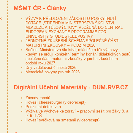
MŠMT ČR - Články
ek
VÝZVA K PŘEDLOŽENÍ ŽÁDOSTI O POSKYTNUTÍ
DOTACE „STIPENDIA MINISTERSTVA ŠKOLSTVÍ,
MLÁDEŽE A TĚLOVÝCHOVY VLOŽENÁ DO CENTRAL
EUROPEAN EXCHANGE PROGRAMME FOR
UNIVERSITY STUDIES (CEEPUS IV)“
JEDNOTNÉ ZKUŠEBNÍ SCHÉMA SPOLEČNÉ ČÁSTI
MATURITNÍ ZKOUŠKY – PODZIM 2026
Sdělení Ministerstva školství, mládeže a tělovýchovy,
kterým se určují konkrétní termíny konání didaktických testů
společné části maturitní zkoušky v jarním zkušebním
období roku 2027
Dny vzdělávací činnosti 2026
Metodické pokyny pro rok 2026
Digitální Učební Materiály - DUM.RVP.CZ
Závody robotů
Hovězí cheeseburger (videorecept)
Podzimní detektivka
Výživa ve výchově ke zdraví – pracovní sešit pro žáky 8. a
9. tříd ZŠ
Hovězí svíčková na smetaně (videorecept)