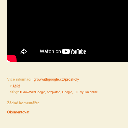
Více informací:
growwithgoogle.cz/proskoly
v
12:07
Štítky:
#GrowWithGoogle
,
bezplatně
,
Google
,
ICT
,
výuka online
Žádné komentáře:
Okomentovat