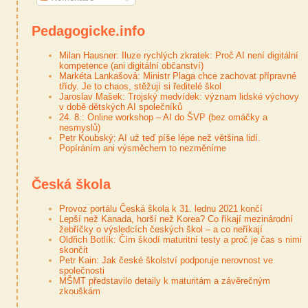
Pedagogicke.info
Milan Hausner: Iluze rychlých zkratek: Proč AI není digitální
kompetence (ani digitální občanství)
Markéta Lankašová: Ministr Plaga chce zachovat přípravné
třídy. Je to chaos, stěžují si ředitelé škol
Jaroslav Mašek: Trojský medvídek: význam lidské výchovy
v době dětských AI společníků
24. 8.: Online workshop – AI do ŠVP (bez omáčky a
nesmyslů)
Petr Koubský: AI už teď píše lépe než většina lidí.
Popíráním ani výsměchem to nezměníme
Česká škola
Provoz portálu Česká škola k 31. lednu 2021 končí
Lepší než Kanada, horší než Korea? Co říkají mezinárodní
žebříčky o výsledcích českých škol – a co neříkají
Oldřich Botlík: Čím škodí maturitní testy a proč je čas s nimi
skončit
Petr Kain: Jak české školství podporuje nerovnost ve
společnosti
MŠMT představilo detaily k maturitám a závěrečným
zkouškám