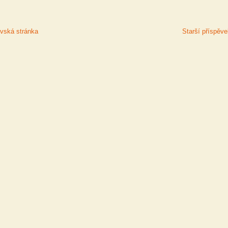
ská stránka
Starší příspěv