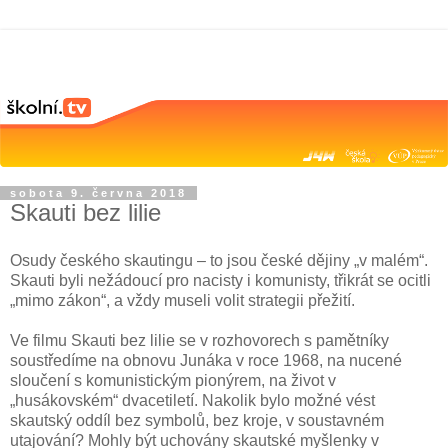
sobota 9. června 2018
Skauti bez lilie
Osudy českého skautingu – to jsou české dějiny „v malém“.
Skauti byli nežádoucí pro nacisty i komunisty, třikrát se ocitli
„mimo zákon“, a vždy museli volit strategii přežití.
Ve filmu Skauti bez lilie se v rozhovorech s pamětníky
soustředíme na obnovu Junáka v roce 1968, na nucené
sloučení s komunistickým pionýrem, na život v
„husákovském“ dvacetiletí. Nakolik bylo možné vést
skautský oddíl bez symbolů, bez kroje, v soustavném
utajování? Mohly být uchovány skautské myšlenky v