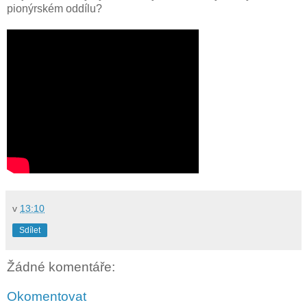
pionýrském oddílu?
v
13:10
Sdílet
Žádné komentáře:
Okomentovat