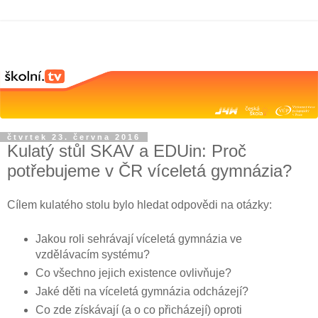
čtvrtek 23. června 2016
Kulatý stůl SKAV a EDUin: Proč
potřebujeme v ČR víceletá gymnázia?
Cílem kulatého stolu bylo hledat odpovědi na otázky:
Jakou roli sehrávají víceletá gymnázia ve
vzdělávacím systému?
Co všechno jejich existence ovlivňuje?
Jaké děti na víceletá gymnázia odcházejí?
Co zde získávají (a o co přicházejí) oproti