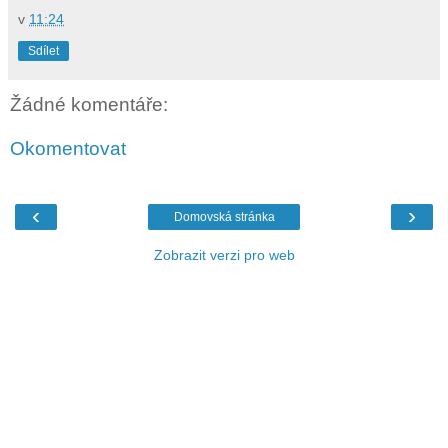
v
11:24
Sdílet
Žádné komentáře:
Okomentovat
‹
›
Domovská stránka
Zobrazit verzi pro web