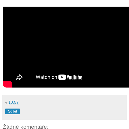
v
10:57
Sdílet
Žádné komentáře: