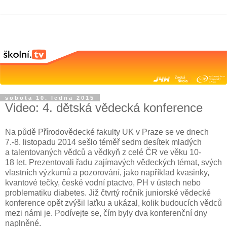
sobota 10. ledna 2015
Video: 4. dětská vědecká konference
Na půdě Přírodovědecké fakulty UK v Praze se ve dnech
7.-8. listopadu 2014 sešlo téměř sedm desítek mladých
a talentovaných vědců a vědkyň z celé ČR ve věku 10-
18 let. Prezentovali řadu zajímavých vědeckých témat, svých
vlastních výzkumů a pozorování, jako například kvasinky,
kvantové tečky, české vodní ptactvo, PH v ústech nebo
problematiku diabetes. Již čtvrtý ročník juniorské vědecké
konference opět zvýšil laťku a ukázal, kolik budoucích vědců
mezi námi je. Podívejte se, čím byly dva konferenční dny
naplněné.