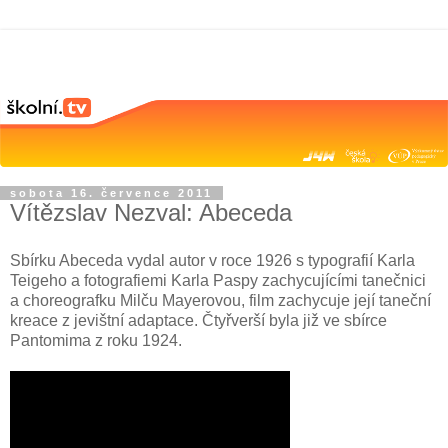
sobota 16. července 2011
Vítězslav Nezval: Abeceda
Sbírku Abeceda vydal autor v roce 1926 s typografií Karla
Teigeho a fotografiemi Karla Paspy zachycujícími tanečnici
a choreografku Milču Mayerovou, film zachycuje její taneční
kreace z jevištní adaptace. Čtyřverší byla již ve sbírce
Pantomima z roku 1924.