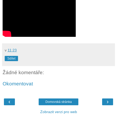
v
11:23
Sdílet
Žádné komentáře:
Okomentovat
‹
›
Domovská stránka
Zobrazit verzi pro web