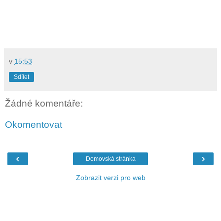
v
15:53
Sdílet
Žádné komentáře:
Okomentovat
‹
›
Domovská stránka
Zobrazit verzi pro web