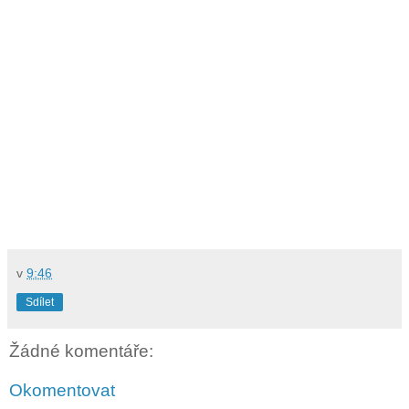
v
9:46
Sdílet
Žádné komentáře:
Okomentovat